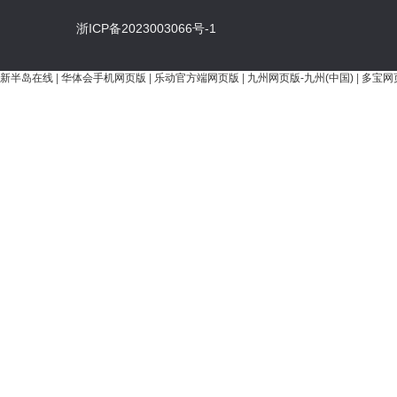
浙ICP备2023003066号-1
新半岛在线
|
华体会手机网页版
|
乐动官方端网页版
|
九州网页版-九州(中国)
|
多宝网