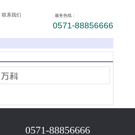
方
联系我们
服务热线：
0571-88856666
0571-88856666