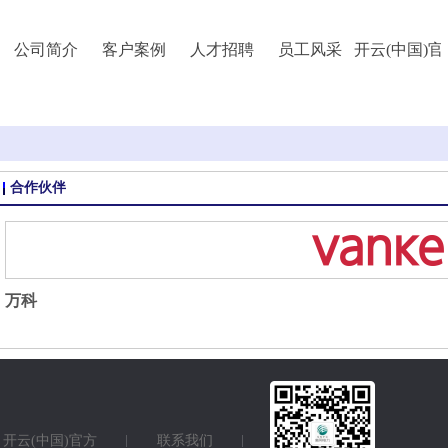
公司简介
客户案例
人才招聘
员工风采
开云(中国)官
合作伙伴
万科
开云(中国)官方
联系我们