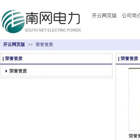
开云网页版
公司简
开云网页版
>>
荣誉资质
荣誉资质
荣誉资质
荣誉资质
荣誉